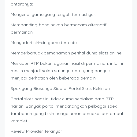
antaranya:
Mengenal game yang tengah termashyur.
Membanding-bandingkan bermacam alternatif
permainan.
Menyadari ciri-ciri game tertentu.
Memperbanyak pemahaman perihal dunia slots online.
Meskipun RTP bukan agunan hasil di permainan, info ini
masih menjadi salah satunya data yang banyak
menjadi perhatian oleh beberapa pemain.
Spek yang Biasanya Siap di Portal Slots Kekinian
Portal slots saat ini tidak cuma sediakan data RTP
harian. Banyak portal mendatangkan pelbagai spek
tambahan yang bikin pengalaman pemakai bertambah
komplet.
Review Provider Teranyar