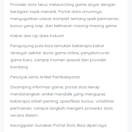
Provider slots terus melaunching game anyar dengan
beragam topik menarik. Portal data umumnya
menyuguhkan ulasan komplet tentang spek permainan,
bonus yang siap, dan kekhasan masing-masing game.
Kabar dan Up-date Industri
Pengunjung pula bisa temukan beberapa kabar
teranyar sekitar dunia game online, penyeluncuran
game baru, sampai momen spesial dari provider
kondang.
Petunjuk serta Artikel Pembelajaran
Disamping informasi game, portal slots kerap
mendatangkan artikel mendidik yang mengupas
beberapa istilah penting, spesifikasi bonus, volatilitas
permainan, sampai langkah mengerti prosedur slots
secara dalam.
Keunggulan Gunakan Portal Slots Bisa dipercaya