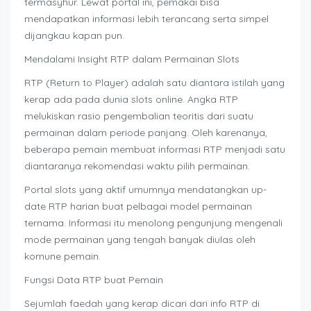
termasyhur. Lewat portal ini, pemakai bisa
mendapatkan informasi lebih terancang serta simpel
dijangkau kapan pun.
Mendalami Insight RTP dalam Permainan Slots
RTP (Return to Player) adalah satu diantara istilah yang
kerap ada pada dunia slots online. Angka RTP
melukiskan rasio pengembalian teoritis dari suatu
permainan dalam periode panjang. Oleh karenanya,
beberapa pemain membuat informasi RTP menjadi satu
diantaranya rekomendasi waktu pilih permainan.
Portal slots yang aktif umumnya mendatangkan up-
date RTP harian buat pelbagai model permainan
ternama. Informasi itu menolong pengunjung mengenali
mode permainan yang tengah banyak diulas oleh
komune pemain.
Fungsi Data RTP buat Pemain
Sejumlah faedah yang kerap dicari dari info RTP di