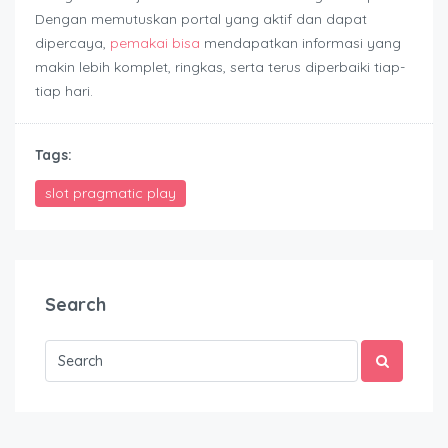
Dengan memutuskan portal yang aktif dan dapat
dipercaya,
pemakai bisa
mendapatkan informasi yang
makin lebih komplet, ringkas, serta terus diperbaiki tiap-
tiap hari.
Tags:
slot pragmatic play
Search